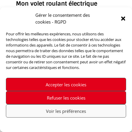
Mon volet roulant électrique
est très lent et fait du bruit,
Gérer le consentement des
que puis-je faire ?
cookies - RGPD
Pour offrir les meilleures expériences, nous utilisons des
technologies telles que les cookies pour stocker et/ou accéder aux
Peut-on remplacer un
informations des appareils. Le fait de consentir à ces technologies
moteur de volet roulant sans
nous permettra de traiter des données telles que le comportement
de navigation ou les ID uniques sur ce site. Le fait de ne pas
démonter tout le volet ?
consentir ou de retirer son consentement peut avoir un effet négatif
sur certaines caractéristiques et fonctions.
Quelle est la durée de vie
Accepter les cookies
d’un moteur de volet roulant
Refuser les cookies
?
Voir les préférences
Le vitrage de ma fenêtre est
Politique de cookies
Politique de confidentialité
cassé, faut-il changer la